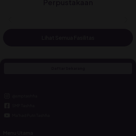
Perpustakaan
Lihat Semua Fasilitas
Daftar Sekarang
@smptashfia
SMP Tashfia
Ma'had Putri Tashfia
Menu Utama