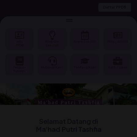
Daftar PPDB
==
info
Program
Acara Sekolah
Blog / Artikel
PPDB
Sekolah
Perpus-
Hubungi Kami
Tentang Kami
Karir / Loker
takaan
Selamat Datang di
Ma'had Putri Tashfia