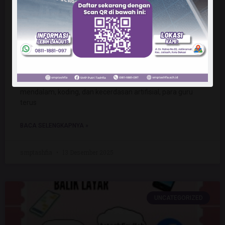
Komunitas Belajar Guru SMP Tashfia
– November 2025
Alhamdulillah, kegiatan Komunitas Belajar Guru SMP
Tashfia bulan November 2025 telah terlaksana dengan
lancar.Melalui pelatihan penyusunan modul pembelajaran
mendalam, koding, dan kecerdasan artifisial, para guru
terus
BACA SELENGKAPNYA »
smptashfia
13 Desember 2025
UNCATEGORIZED