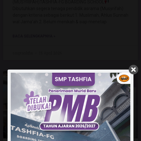
(MUSYRIFAH)TASHFIA-FG BOARDING SCHOOL
Dibutuhkan segera tenaga pendidik asrama (Musyrifah)
dengan kriteria sebagai berikut:1. Muslimah, Ahlus Sunnah
wal Jama’ah.2. Belum menikah & siap menetap
BACA SELENGKAPNYA »
smptashfia
15 April 2026
UNCATEGORIZED