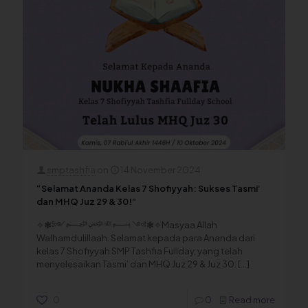
smptashfia
on
14 November 2024
“Selamat Ananda Kelas 7 Shofiyyah: Sukses Tasmi’
dan MHQ Juz 29 & 30!”
✧❃༻﷽ ༺❃✧Masyaa Allah
Walhamdulillaah. Selamat kepada para Ananda dari
kelas 7 Shofiyyah SMP Tashfia Fullday, yang telah
menyelesaikan Tasmi’ dan MHQ Juz 29 & Juz 30.
[…]
0
0
Read more