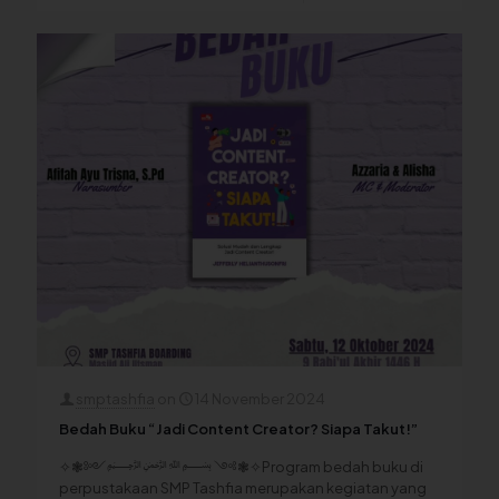
smptashfia
on
14 November 2024
Bedah Buku “Jadi Content Creator? Siapa Takut!”
✧❃༻﷽ ༺❃✧Program bedah buku di
perpustakaan SMP Tashfia merupakan kegiatan yang