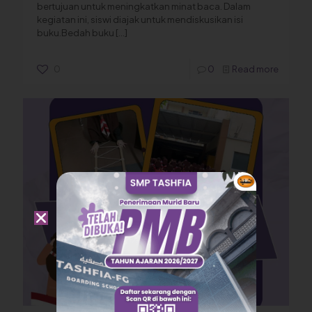
bertujuan untuk meningkatkan minat baca. Dalam
kegiatan ini, siswi diajak untuk mendiskusikan isi
buku.Bedah buku
[…]
0
0
Read more