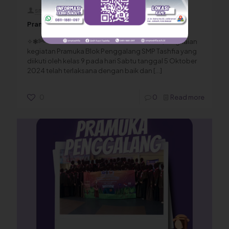
smptashfia
on
14 November 2024
Pramuka Penggalang SMP Tashfia Kelas IX
✧❃༻﷽ ༺❃✧Alhamdulillah, rangkaian
kegiatan Pramuka Blok Penggalang SMP Tashfia yang
diikuti oleh kelas 9 pada hari Sabtu tanggal 5 Oktober
2024 telah terlaksana dengan baik dan
[…]
0
0
Read more