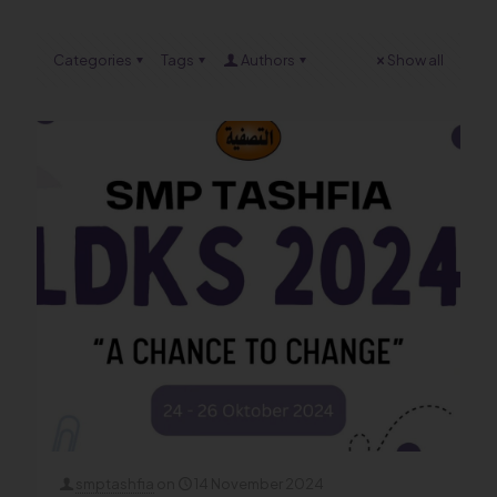
Categories
Tags
Authors
Show all
smptashfia
on
14 November 2024