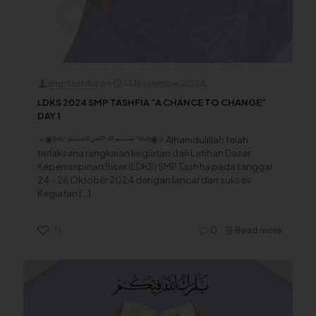
smptashfia
on
14 November 2024
LDKS 2024 SMP TASHFIA “A CHANCE TO CHANGE”
DAY 1
✧❃༻﷽ ༺❃✧Alhamdulillah telah
terlaksana rangkaian kegiatan dari Latihan Dasar
Kepemimpinan Siswi (LDKS) SMP Tashfia pada tanggal
24 – 26 Oktober 2024 dengan lancar dan sukses.
Kegiatan
[…]
0
0
Read more