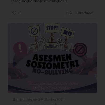
pengulangan, dan pembimbingan
[…]
0
0
Read more
smptashfia
on
9 Oktober 2024