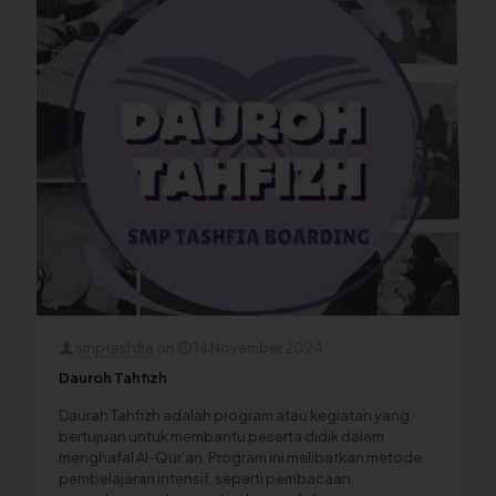
smptashfia
on
14 November 2024
Dauroh Tahfizh
Daurah Tahfizh adalah program atau kegiatan yang
bertujuan untuk membantu peserta didik dalam
menghafal Al-Qur’an. Program ini melibatkan metode
pembelajaran intensif, seperti pembacaan,