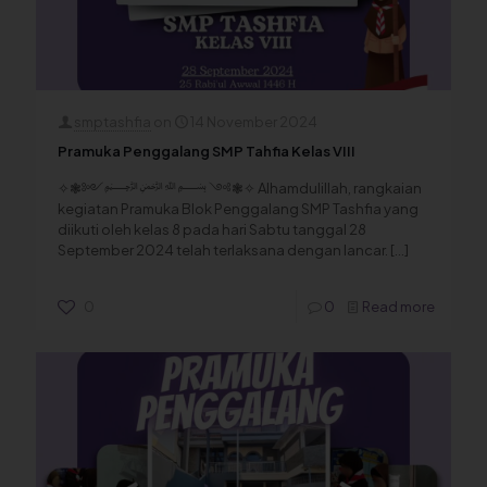
smptashfia
on
14 November 2024
Pramuka Penggalang SMP Tahfia Kelas VIII
✧❃༻﷽ ༺❃✧ Alhamdulillah, rangkaian
kegiatan Pramuka Blok Penggalang SMP Tashfia yang
diikuti oleh kelas 8 pada hari Sabtu tanggal 28
September 2024 telah terlaksana dengan lancar.
[…]
0
0
Read more