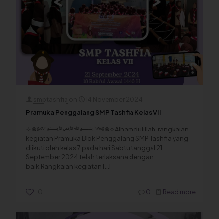
smptashfia
on
14 November 2024
Pramuka Penggalang SMP Tashfia Kelas VII
✧❃༻﷽ ༺❃✧Alhamdulillah, rangkaian
kegiatan Pramuka Blok Penggalang SMP Tashfia yang
diikuti oleh kelas 7 pada hari Sabtu tanggal 21
September 2024 telah terlaksana dengan
baik.Rangkaian kegiatan
[…]
0
0
Read more