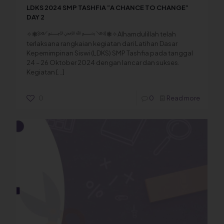
LDKS 2024 SMP TASHFIA “A CHANCE TO CHANGE”
DAY 2
✧❃༻﷽ ༺❃✧Alhamdulillah telah
terlaksana rangkaian kegiatan dari Latihan Dasar
Kepemimpinan Siswi (LDKS) SMP Tashfia pada tanggal
24 – 26 Oktober 2024 dengan lancar dan sukses.
Kegiatan
[…]
0
0
Read more