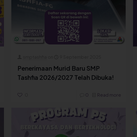
smptashfia
on
9 September 2025
Penerimaan Murid Baru SMP
Tashfia 2026/2027 Telah Dibuka!
0
0
Read more