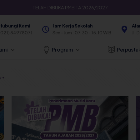
TELAH DIBUKA PMB TA 2026/2027
Hubungi Kami
Jam Kerja Sekolah
Ala
(021) 84978071
Sen - Jum : 07.30 - 15.10 WIB
Jl. 
ami
Program
Perpusta
s