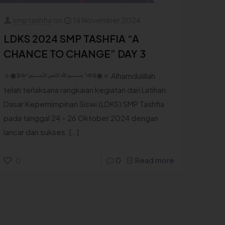
smptashfia
on
14 November 2024
LDKS 2024 SMP TASHFIA “A
CHANCE TO CHANGE” DAY 3
✧❃༻﷽ ༺❃✧ Alhamdulillah
telah terlaksana rangkaian kegiatan dari Latihan
Dasar Kepemimpinan Siswi (LDKS) SMP Tashfia
pada tanggal 24 – 26 Oktober 2024 dengan
lancar dan sukses.
[…]
0
0
Read more