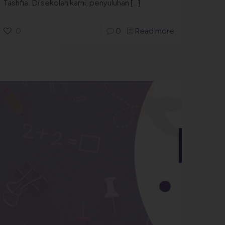
Tashfia. Di sekolah kami, penyuluhan
[…]
0
0
Read more