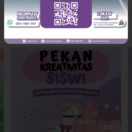
hidroponik kali ini menerapkan sistem sumbu
(Wick
[…]
0
0
Read more