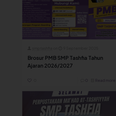
smptashfia
on
9 September 2025
Brosur PMB SMP Tashfia Tahun
Ajaran 2026/2027
0
0
Read more