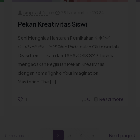
smptashfia
on
29 November 2024
Pekan Kreativitas Siswi
Seni Menghias Hantaran Pernikahan ✧❃༻
﷽ ༺❃✧Pada bulan Oktober lalu,
Divisi Pendidikan dari TASA/OSIS SMP Tashfia
mengadakan kegiatan Pekan Kreativitas
dengan tema ‘Ignite Your Imagination,
Mastering The
[…]
1
0
Read more
Prev page
1
2
3
4
5
Next page