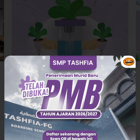
smptashfia
on
19 Desember 2024
Program P5: Berkarya an
Berteknologi
✧❃༻﷽ ༺❃✧Alhamdulillah,
rangkaian kegiatan P5 “Rekayasa Teknologi”
yang kali ini berfokus pada projek menanam
tanaman hidroponik telah selesai. Projek