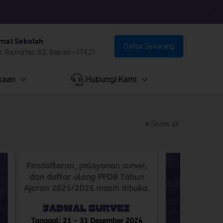
✕
mat Sekolah
Daftar Sekarang
Dr. Ratna No.82, Bekasi - 17421
kaan
Hubungi Kami
Show all