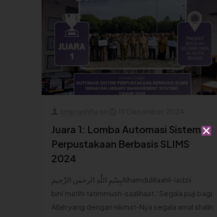
smptashfia
on
19 Desember 2024
Juara 1: Lomba Automasi Sistem
Perpustakaan Berbasis SLIMS
2024
بِسْمِ اللَّهِ الرحمن الرَّحِيمِAlhamdulillaahil-ladzii
bini’matihi tatimmush-saalihaat.“Segala puji bagi
Allah yang dengan nikmat-Nya segala amal shalih