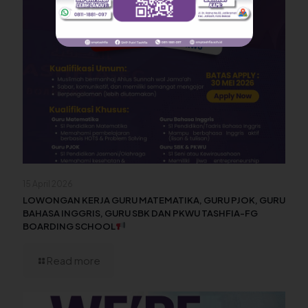
15 April 2026
LOWONGAN KERJA GURU MATEMATIKA, GURU PJOK, GURU
BAHASA INGGRIS, GURU SBK DAN PKWU TASHFIA-FG
BOARDING SCHOOL
Read more