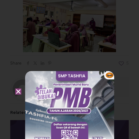
Share
5
smptashfia
Related posts