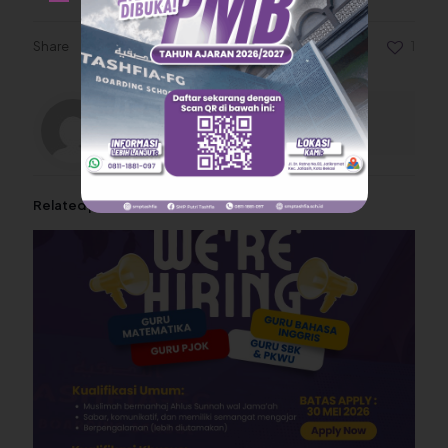
Share
1
smptashfia
Related posts