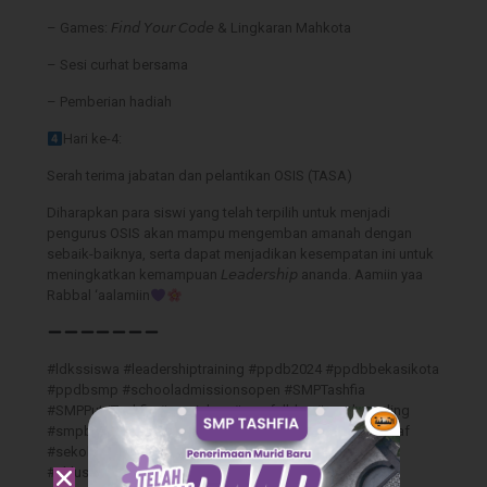
– Games: 𝘍𝘪𝘯𝘥 𝘠𝘰𝘶𝘳 𝘊𝘰𝘥𝘦 & Lingkaran Mahkota
– Sesi curhat bersama
– Pemberian hadiah
Hari ke-4:
Serah terima jabatan dan pelantikan OSIS (TASA)
Diharapkan para siswi yang telah terpilih untuk menjadi
pengurus OSIS akan mampu mengemban amanah dengan
sebaik-baiknya, serta dapat menjadikan kesempatan ini untuk
meningkatkan kemampuan 𝘓𝘦𝘢𝘥𝘦𝘳𝘴𝘩𝘪𝘱 ananda. Aamiin yaa
Rabbal ‘aalamiin
#ldkssiswa #leadershiptraining #ppdb2024 #ppdbbekasikota
#ppdbsmp #schooladmissionsopen #SMPTashfia
#SMPPutriTashfia #smpislam #smpfullday #smpboarding
#smpbekasi #kotabekasi #sekolahsunnah #sekolahsalaf
#sekolahpenggerak #pesantrenputri #manhajsalaf
#ahlussunnahwaljamaah