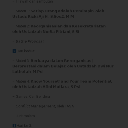
– Tilawah dan sambutan
– Materi 1: 𝗦𝗲𝘁𝗶𝗮𝗽 𝗢𝗿𝗮𝗻𝗴 𝗮𝗱𝗮𝗹𝗮𝗵 𝗣𝗲𝗺𝗶𝗺𝗽𝗶𝗻, 𝗼𝗹𝗲𝗵
𝗨𝘀𝘁𝗮𝗱𝘇 𝗥𝗶𝘇𝗸𝗶 𝗔𝗷𝗶 𝗛., 𝗦.𝗦𝗼𝘀.𝗜, 𝗠.𝗠
– Materi 2: 𝗞𝗲𝗼𝗿𝗴𝗮𝗻𝗶𝘀𝗮𝘀𝗶𝗮𝗻 𝗱𝗮𝗻 𝗞𝗲𝘀𝗲𝗸𝗿𝗲𝘁𝗮𝗿𝗶𝗮𝘁𝗮𝗻,
𝗼𝗹𝗲𝗵 𝗨𝘀𝘁𝗮𝗱𝘇𝗮𝗵 𝗡𝘂𝗿𝗹𝗶𝗮 𝗙𝗶𝘁𝗿𝗶𝗮𝗻𝗶, 𝗦.𝗦𝗶
– 𝘉𝘢𝘵𝘵𝘭𝘦 𝘗𝘳𝘰𝘱𝘰𝘴𝘢𝘭
Hari kedua:
– Materi 3: 𝗕𝗲𝗿𝗸𝗮𝗿𝘆𝗮 𝗱𝗮𝗹𝗮𝗺 𝗕𝗲𝗿𝗼𝗿𝗴𝗮𝗻𝗶𝘀𝗮𝘀𝗶,
𝗕𝗲𝗿𝗽𝗿𝗲𝘀𝘁𝗮𝘀𝗶 𝗱𝗮𝗹𝗮𝗺 𝗕𝗲𝗹𝗮𝗷𝗮𝗿, 𝗼𝗹𝗲𝗵 𝗨𝘀𝘁𝗮𝗱𝘇𝗮𝗵 𝗗𝘄𝗶 𝗡𝘂𝗿
𝗟𝘂𝘁𝗵𝗼𝗳𝗮𝗵, 𝗠.𝗣𝗱.
– Materi 4: 𝗞𝗻𝗼𝘄 𝗬𝗼𝘂𝗿𝘀𝗲𝗹𝗳 𝗮𝗻𝗱 𝗬𝗼𝘂𝗿 𝗧𝗲𝗮𝗺 𝗣𝗼𝘁𝗲𝗻𝘁𝗶𝗮𝗹,
𝗼𝗹𝗲𝗵 𝗨𝘀𝘁𝗮𝗱𝘇𝗮𝗵 𝗔𝗳𝗶𝗻𝗶 𝗠𝘂𝘁𝗶𝗮𝗿𝗮, 𝗦.𝗣𝘀𝗶.
– Games: Cari Bendera
– 𝘊𝘰𝘯𝘧𝘭𝘪𝘤𝘵 𝘔𝘢𝘯𝘢𝘨𝘦𝘮𝘦𝘯𝘵, oleh TASA
– Jurit malam
Hari ke-3: