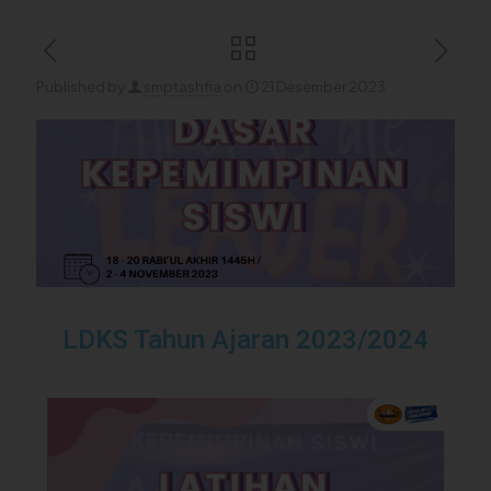
Published by
smptashfia
on
21 Desember 2023
LDKS Tahun Ajaran 2023/2024